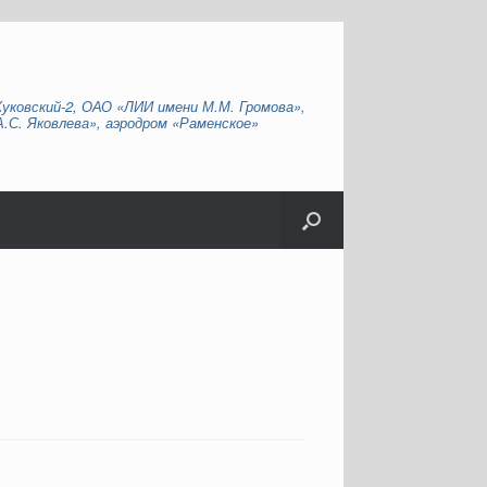
Жуковский-2, ОАО «ЛИИ имени М.М. Громова»,
С. Яковлева», аэродром «Раменское»