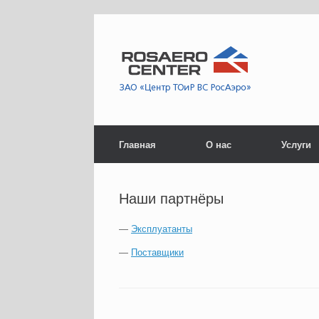
Skip
to
content
Главная
О нас
Услуги
Наши партнёры
—
Эксплуатанты
—
Поставщики