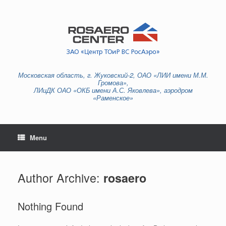
Skip
to
content
Московская область, г. Жуковский-2, ОАО «ЛИИ имени М.М.
Громова»,
ЛИиДК ОАО «ОКБ имени А.С. Яковлева», аэродром
«Раменское»
Menu
Author Archive:
rosaero
Nothing Found