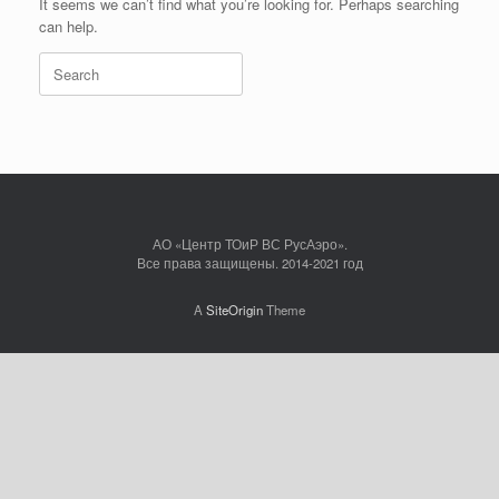
It seems we can’t find what you’re looking for. Perhaps searching
can help.
Search
for:
АО «Центр ТОиР ВС РусАэро».
Все права защищены. 2014-2021 год
A
SiteOrigin
Theme